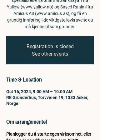
spesialistene Ira Sharma Sankhayan fra
Yallow (www.yallow.no) og Sayed Rahimi fra
Amicus AS (www.amicus.as), og få en
grundig innføring i de viktigste lovkravene du
må kjenne til som gründer!
Registration is closed
See other events
Time & Location
Oct 16, 2024, 9:00 AM – 10:00 AM
RE Gründerhus, Torvveien 19, 1383 Asker,
Norge
Om arrangementet
Planlegger du å starte egen virksomhet, eller 