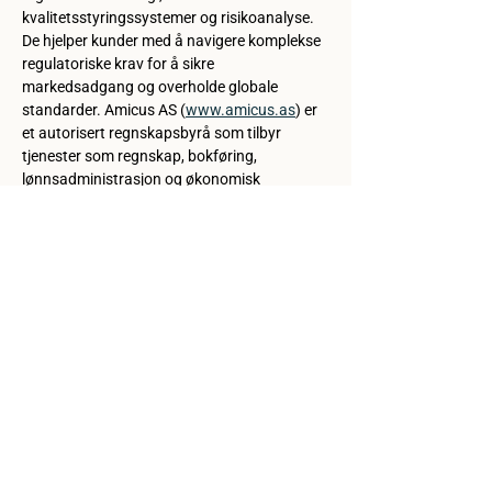
kvalitetsstyringssystemer og risikoanalyse. 
De hjelper kunder med å navigere komplekse 
regulatoriske krav for å sikre 
markedsadgang og overholde globale 
standarder. Amicus AS (
www.amicus.as
) er 
et autorisert regnskapsbyrå som tilbyr 
tjenester som regnskap, bokføring, 
lønnsadministrasjon og økonomisk 
rådgivning, og fungerer.
Share this event
Kontakt oss