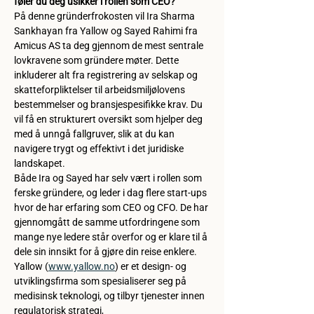
føler du deg usikker i rollen som CEO? 
På denne gründerfrokosten vil Ira Sharma 
Sankhayan fra Yallow og Sayed Rahimi fra 
Amicus AS ta deg gjennom de mest sentrale 
lovkravene som gründere møter. Dette 
inkluderer alt fra registrering av selskap og 
skatteforpliktelser til arbeidsmiljølovens 
bestemmelser og bransjespesifikke krav. Du 
vil få en strukturert oversikt som hjelper deg 
med å unngå fallgruver, slik at du kan 
navigere trygt og effektivt i det juridiske 
landskapet.
Både Ira og Sayed har selv vært i rollen som 
ferske gründere, og leder i dag flere start-ups 
hvor de har erfaring som CEO og CFO. De har 
gjennomgått de samme utfordringene som 
mange nye ledere står overfor og er klare til å 
dele sin innsikt for å gjøre din reise enklere.
Yallow (
www.yallow.no
) er et design- og 
utviklingsfirma som spesialiserer seg på 
medisinsk teknologi, og tilbyr tjenester innen 
regulatorisk strategi, 