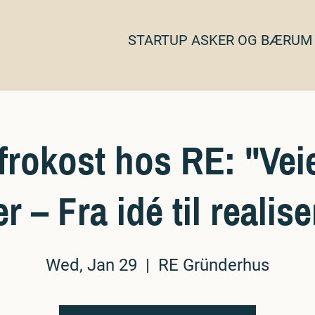
STARTUP ASKER OG BÆRUM
rokost hos RE: "Veie
r – Fra idé til realis
Wed, Jan 29
  |  
RE Gründerhus