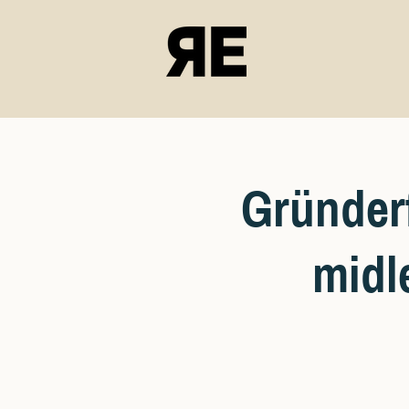
Gründerf
midle