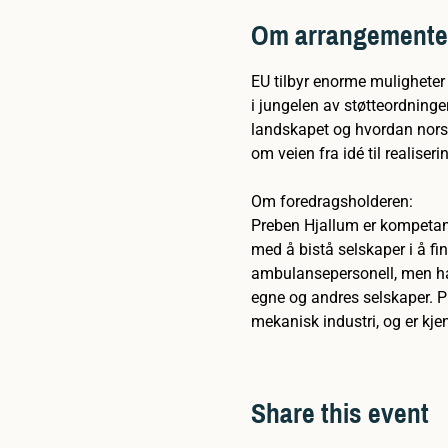
Om arrangemente
EU tilbyr enorme muligheter 
i jungelen av støtteordninge
landskapet og hvordan norske
om veien fra idé til realiser
Om foredragsholderen:
Preben Hjallum er kompetan
med å bistå selskaper i å f
ambulansepersonell, men har
egne og andres selskaper. Pre
mekanisk industri, og er kjen
Share this event