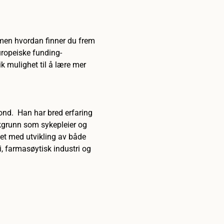
 men hvordan finner du frem 
uropeiske funding-
k mulighet til å lære mer 
d.  Han har bred erfaring 
akgrunn som sykepleier og 
et med utvikling av både 
i, farmasøytisk industri og 