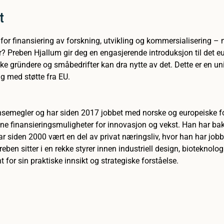
t
for finansiering av forskning, utvikling og kommersialisering –
r? Preben Hjallum gir deg en engasjerende introduksjon til det e
 gründere og småbedrifter kan dra nytte av det. Dette er en uni
ing med støtte fra EU.
semegler og har siden 2017 jobbet med norske og europeiske fon
inne finansieringsmuligheter for innovasjon og vekst. Han har b
 siden 2000 vært en del av privat næringsliv, hvor han har jobb
ben sitter i en rekke styrer innen industriell design, bioteknolog
t for sin praktiske innsikt og strategiske forståelse.