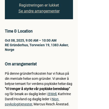
Registreringen er lukket
Se andre arrangementer
Time & Location
Oct 08, 2025, 9:00 AM – 10:00 AM
RE Gründerhus, Torvveien 19, 1383 Asker,
Norge
Om arrangementet
På denne gründerfrokosten har vi fokus på 
din mentale helse som gründer. Vi ønsker å 
belyse temaet for verdens psykiske helse dag 
"Vi trenger å styrke vår psykiske beredskap"
og får besøk av daglig leder i
 BWell
, Kathrine 
Darell Hovland og daglig leder i 
Nion 
psykologitjenester
, Marcus Resch Ånestad. 