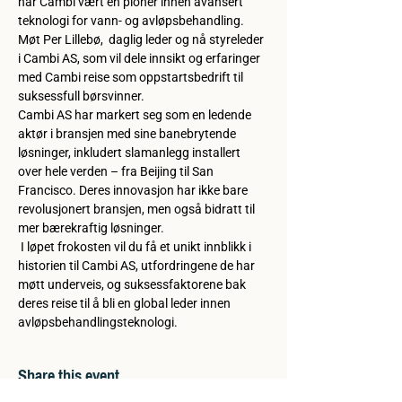
har Cambi vært en pioner innen avansert 
teknologi for vann- og avløpsbehandling. 
Møt Per Lillebø,  daglig leder og nå styreleder 
i Cambi AS, som vil dele innsikt og erfaringer 
med Cambi reise som oppstartsbedrift til 
suksessfull børsvinner. 
Cambi AS har markert seg som en ledende 
aktør i bransjen med sine banebrytende 
løsninger, inkludert slamanlegg installert 
over hele verden – fra Beijing til San 
Francisco. Deres innovasjon har ikke bare 
revolusjonert bransjen, men også bidratt til 
mer bærekraftig løsninger.    
 I løpet frokosten vil du få et unikt innblikk i 
historien til Cambi AS, utfordringene de har 
møtt underveis, og suksessfaktorene bak 
deres reise til å bli en global leder innen 
avløpsbehandlingsteknologi.
Share this event