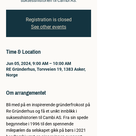
suksesshistorien til Cambi AS.
Registration is closed
See other events
Time & Location
Jun 05, 2024, 9:00 AM – 10:00 AM
RE Gründerhus, Torvveien 19, 1383 Asker,
Norge
Om arrangementet
Bli med på en inspirerende gründerfrokost på 
Re Gründerhus og få et unikt innblikk i 
suksesshistorien til Cambi AS. Fra sin spede 
begynnelse i 1996 til den spennende 
milepælen da selskapet gikk på børs i 2021 