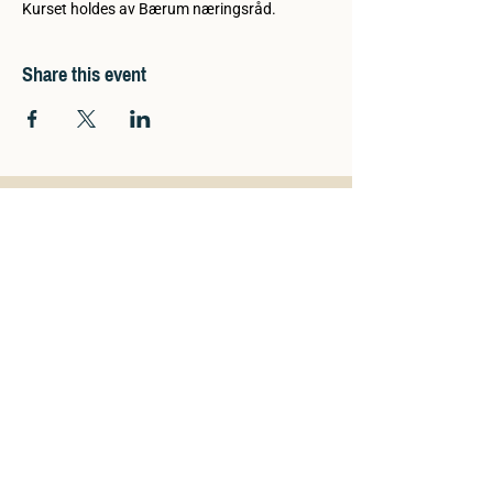
Kurset holdes av Bærum næringsråd.
Share this event
Kontakt oss
Torvveien 19
1383 Asker
Norge