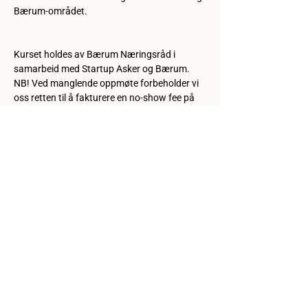
Bærum-området.
Kurset holdes av Bærum Næringsråd i 
samarbeid med Startup Asker og Bærum. 
NB! Ved manglende oppmøte forbeholder vi 
oss retten til å fakturere en no-show fee på 
200 kr. 
Share this event
Kontakt oss