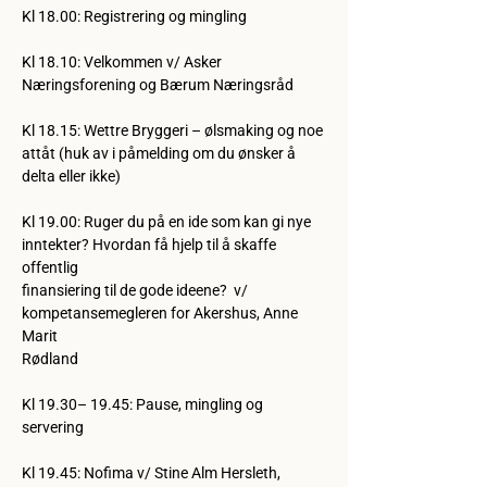
Kl 18.00: Registrering og mingling
Kl 18.10: Velkommen v/ Asker 
Næringsforening og Bærum Næringsråd 
Kl 18.15: Wettre Bryggeri –
ølsmaking og noe 
attåt (huk av i påmelding om du ønsker å 
delta eller ikke)
Kl 19.00: Ruger du på en ide som kan gi nye 
inntekter? Hvordan få hjelp til å skaffe 
offentlig
finansiering til de gode ideene?  v/ 
kompetansemegleren for Akershus, Anne 
Marit
Rødland 
Kl 19.30– 19.45: Pause, mingling og 
servering
Kl 19.45: Nofima v/ Stine Alm Hersleth, 