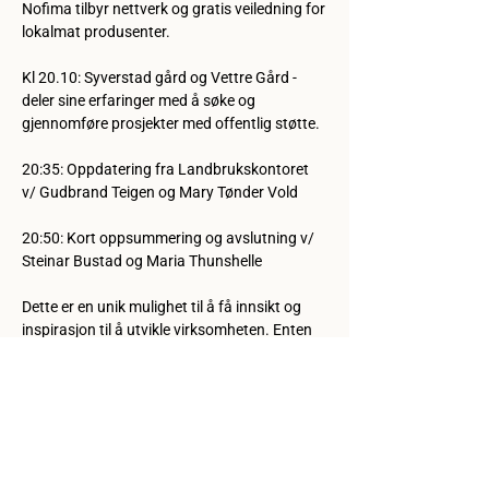
Nofima tilbyr nettverk og gratis veiledning for
lokalmat produsenter.
Kl 20.10: Syverstad gård og Vettre Gård - 
deler sine erfaringer med å søke og
gjennomføre prosjekter med offentlig støtte.
20:35: Oppdatering fra Landbrukskontoret 
v/ Gudbrand Teigen og Mary Tønder Vold
20:50: Kort oppsummering og avslutning v/ 
Steinar Bustad og Maria Thunshelle
Dette er en unik mulighet til å få innsikt og 
inspirasjon til å utvikle virksomheten. Enten 
du
ruger på en idé, eller allerede er i gang med et 
prosjekt, vil du finne verdifull kunnskap og
støtte her.