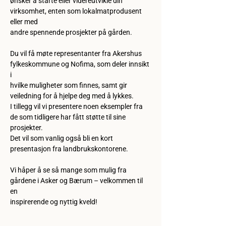
ønsker å starte eller videreutvikle din 
virksomhet, enten som lokalmatprodusent 
eller med
andre spennende prosjekter på gården.
Du vil få møte representanter fra Akershus 
fylkeskommune og Nofima, som deler innsikt 
i
hvilke muligheter som finnes, samt gir 
veiledning for å hjelpe deg med å lykkes.
I tillegg vil vi presentere noen eksempler fra 
de som tidligere har fått støtte til sine 
prosjekter.
Det vil som vanlig også bli en kort 
presentasjon fra landbrukskontorene.
Vi håper å se så mange som mulig fra 
gårdene i Asker og Bærum – velkommen til 
en
inspirerende og nyttig kveld!