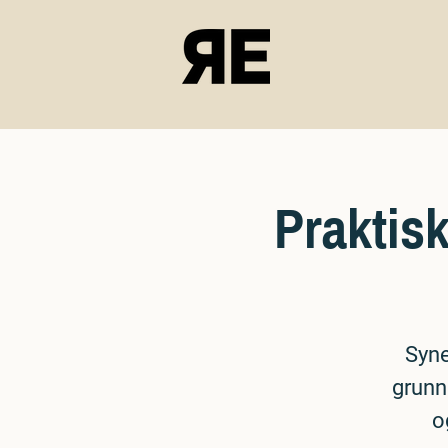
Praktis
Syne
grunn
o