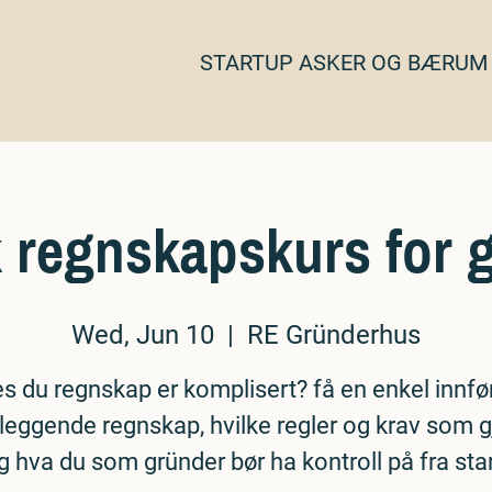
STARTUP ASKER OG BÆRUM
k regnskapskurs for 
Wed, Jun 10
  |  
RE Gründerhus
s du regnskap er komplisert? få en enkel innfør
leggende regnskap, hvilke regler og krav som gj
g hva du som gründer bør ha kontroll på fra star