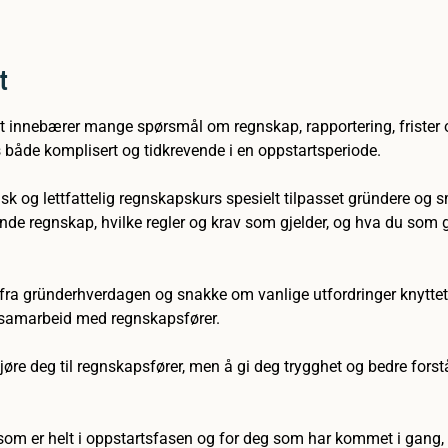
t
ift innebærer mange spørsmål om regnskap, rapportering, frister 
 både komplisert og tidkrevende i en oppstartsperiode.
ktisk og lettfattelig regnskapskurs spesielt tilpasset gründere og s
nde regnskap, hvilke regler og krav som gjelder, og hva du som g
ger fra gründerhverdagen og snakke om vanlige utfordringer knyttet 
g samarbeid med regnskapsfører.
jøre deg til regnskapsfører, men å gi deg trygghet og bedre forstå
som er helt i oppstartsfasen og for deg som har kommet i gang,