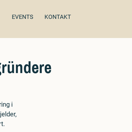
EVENTS
KONTAKT
gründere
ing i
elder,
t.