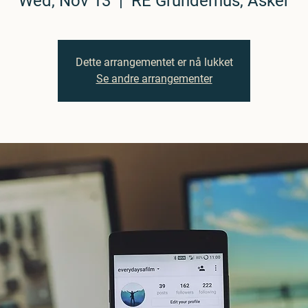
Wed, Nov 13
  |  
RE Gründerhus, Asker
Dette arrangementet er nå lukket
Se andre arrangementer