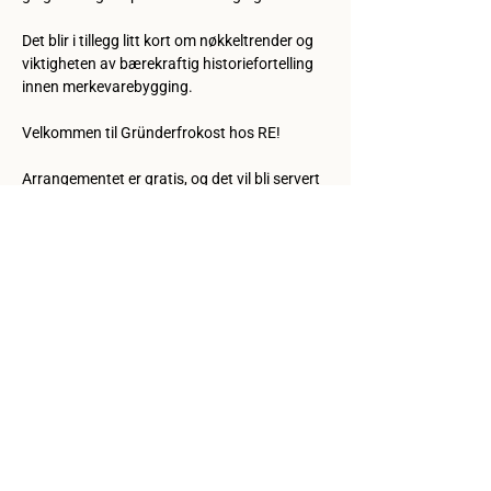
Det blir i tillegg litt kort om nøkkeltrender og 
viktigheten av bærekraftig historiefortelling 
innen merkevarebygging. 
Velkommen til Gründerfrokost hos RE! 
Arrangementet er gratis, og det vil bli servert 
kaffe og boller til deltakere. 
Del eventet
Kontakt oss