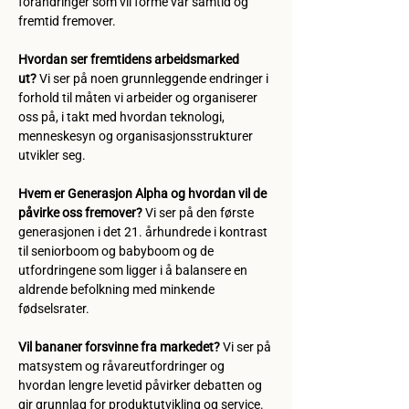
forandringer som vil forme vår samtid og 
fremtid fremover.
Hvordan ser fremtidens arbeidsmarked 
ut?
 Vi ser på noen grunnleggende endringer i 
forhold til måten vi arbeider og organiserer 
oss på, i takt med hvordan teknologi, 
menneskesyn og organisasjonsstrukturer 
utvikler seg.
Hvem er Generasjon Alpha og hvordan vil de 
påvirke oss fremover?
 Vi ser på den første 
generasjonen i det 21. århundrede i kontrast 
til seniorboom og babyboom og de 
utfordringene som ligger i å balansere en 
aldrende befolkning med minkende 
fødselsrater.  
Vil bananer forsvinne fra markedet?
 Vi ser på 
matsystem og råvareutfordringer og 
hvordan lengre levetid påvirker debatten og 
gir grunnlag for produktutvikling og service.  