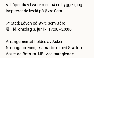
Vi håper du vil være med på en hyggelig og 
inspirerende kveld på Øvre Sem.
📍 Sted: Låven på Øvre Sem Gård
📆 Tid: onsdag 3. juni kl 17:00 - 20:00
Arrangementet holdes av Asker 
Næringsforening i samarbeid med Startup 
Asker og Bærum. NB! Ved manglende 
oppmøte forbeholder vi oss retten til å 
fakturere en no-show fee på 200 kr. 
Del eventet