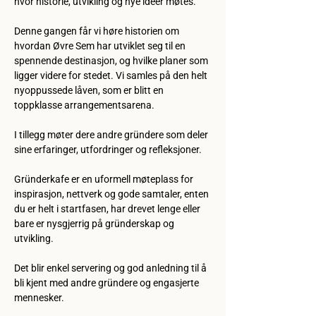
hvor historie, utvikling og nye idéer møtes.
Denne gangen får vi høre historien om 
hvordan Øvre Sem har utviklet seg til en 
spennende destinasjon, og hvilke planer som 
ligger videre for stedet. Vi samles på den helt 
nyoppussede låven, som er blitt en 
toppklasse arrangementsarena.
I tillegg møter dere andre gründere som deler 
sine erfaringer, utfordringer og refleksjoner.
Gründerkafe er en uformell møteplass for 
inspirasjon, nettverk og gode samtaler, enten 
du er helt i startfasen, har drevet lenge eller 
bare er nysgjerrig på gründerskap og 
utvikling.
Det blir enkel servering og god anledning til å 
bli kjent med andre gründere og engasjerte 
mennesker.