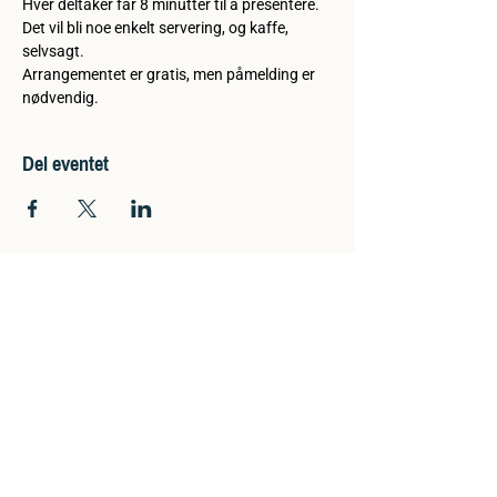
Hver deltaker får 8 minutter til å presentere. 
Det vil bli noe enkelt servering, og kaffe, 
selvsagt.
Arrangementet er gratis, men påmelding er 
nødvendig. 
Del eventet
Kontakt oss
Torvveien 19
1383 Asker
Norge