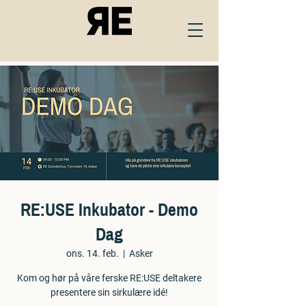
RE:USE Inkubator - Demo
Dag
ons. 14. feb.
  |  
Asker
Kom og hør på våre ferske RE:USE deltakere
presentere sin sirkulære idé!