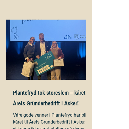
opplevelsesselskaper. Foto: Marianne
Østensen Turbobla leverer
skreddersydde turopplevelser, helt fra
første steg til siste utsiktspunkt. De vet
hva som skal til for å skape trygge,
minneverdige og helhetlige turer,
uansett om v
Plantefryd tok storeslem – kåret til
Årets Gründerbedrift i Asker!
Våre gode venner i Plantefryd har blitt
kåret til Årets Gründerbedrift i Asker, og
vi kunne ikke vært stoltere på deres